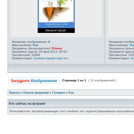
Название изображения:
4
Название изобр
Имя альбома:
Fun
Имя альбома:
Fu
Загружено (пользователь):
Primus
Загружено (поль
Загружено (дата): 26 фев 2013, 09:53
Загружено (дата)
Просмотров: 11669
Просмотров: 115
Комментарии:
Комментариев ещё нет
Комментарии:
К
Страница
1
из
1
[ 12 изображений ]
Портал
»
Список форумов
»
Галерея
»
Fun
Кто сейчас на форуме
Пользователи, просматривающие этот альбом: нет зарегистрированных пользовател