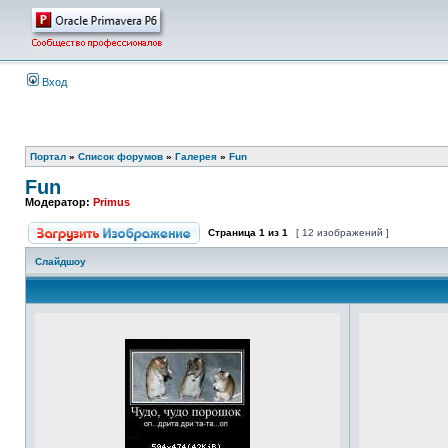
Вход
Портал
»
Список форумов
»
Галерея
»
Fun
Fun
Модератор:
Primus
Страница
1
из
1
[ 12 изображений ]
Слайдшоу