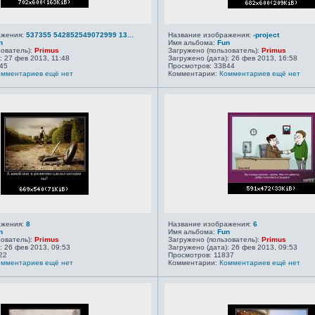
ажения:
537355 542852549072999 13...
Название изображения:
-project
n
Имя альбома:
Fun
зователь):
Primus
Загружено (пользователь):
Primus
: 27 фев 2013, 11:48
Загружено (дата): 26 фев 2013, 16:58
45
Просмотров: 33844
омментариев ещё нет
Комментарии:
Комментариев ещё нет
ажения:
8
Название изображения:
6
n
Имя альбома:
Fun
зователь):
Primus
Загружено (пользователь):
Primus
: 26 фев 2013, 09:53
Загружено (дата): 26 фев 2013, 09:53
22
Просмотров: 11837
омментариев ещё нет
Комментарии:
Комментариев ещё нет