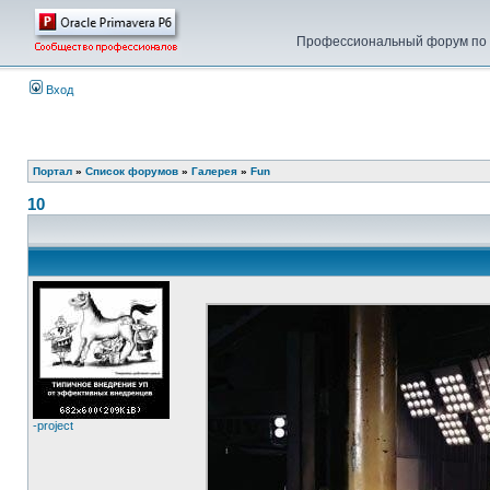
Профессиональный форум по у
Вход
Портал
»
Список форумов
»
Галерея
»
Fun
10
-project