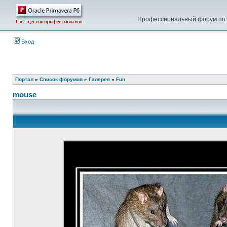
Профессиональный форум по у
Вход
Портал
»
Список форумов
»
Галерея
»
Fun
mouse