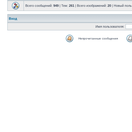
Всего сообщений:
949
| Тем:
261
| Всего изображений:
20
|
Новый поль
Вход
Имя пользователя:
Непрочитанные сообщения