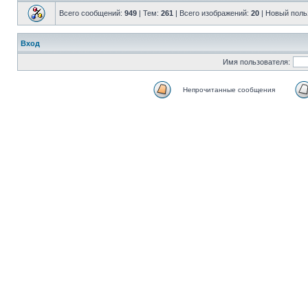
Всего сообщений:
949
| Тем:
261
| Всего изображений:
20
|
Новый поль
Вход
Имя пользователя:
Непрочитанные сообщения