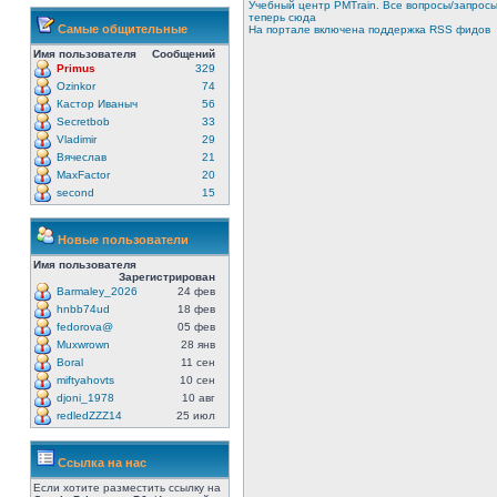
Учебный центр PMTrain. Все вопросы/запрос
теперь сюда
Самые общительные
На портале включена поддержка RSS фидов
Имя пользователя
Сообщений
Primus
329
Ozinkor
74
Кастор Иваныч
56
Secretbob
33
Vladimir
29
Вячеслав
21
MaxFactor
20
second
15
Новые пользователи
Имя пользователя
Зарегистрирован
Barmaley_2026
24 фев
hnbb74ud
18 фев
fedorova@
05 фев
Muxwrown
28 янв
Boral
11 сен
miftyahovts
10 сен
djoni_1978
10 авг
redledZZZ14
25 июл
Ссылка на нас
Если хотите разместить ссылку на