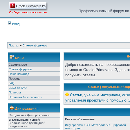
Профессиональный форум по у
Вход
Портал
»
Список форумов
Д
Меню
Добро пожаловать на профессионал
Содержимое
Список форумов
помощью Oracle Primavera. Здесь 
Наша команда
получить ответы.
Помощь
FAQ
Статьи | Актульные обзор
BBCode FAQ
Правила
Статьи, учебные материалы, обзо
Политика безопасности
управления проектами с помощью Or
Дни рождения
Сегодня нет Дней рождения.
Свежие объявления
В следующие 7 дней:
В ближайшее время дней
Ищу проекты КСП, Методология, цифровой
рождений нет.
мониторинг