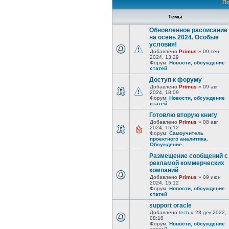
По
Темы
Обновленное расписание
на осень 2024. Особые
условия!
Добавлено
Primus
» 09 сен
2024, 13:29
Форум:
Новости, обсуждение
статей
Доступ к форуму
Добавлено
Primus
» 09 авг
2024, 18:09
Форум:
Новости, обсуждение
статей
Готовлю вторую книгу
Добавлено
Primus
» 08 авг
2024, 15:12
Форум:
Самоучитель
проектного аналитика.
Обсуждение.
Размещение сообщений с
рекламой коммерческих
компаний
Добавлено
Primus
» 09 июн
2024, 15:12
Форум:
Новости, обсуждение
статей
support oracle
Добавлено
tech
» 28 дек 2022,
08:18
Форум:
Новости, обсуждение