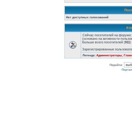
Посл
Нет доступных голосований
Кто
Сейчас посетителей на форуме
(основано на активности пользо
Больше всего посетителей (
911
)
Зарегистрированные пользовате
Легенда:
Администраторы
,
Глав
Перейти:
Портал