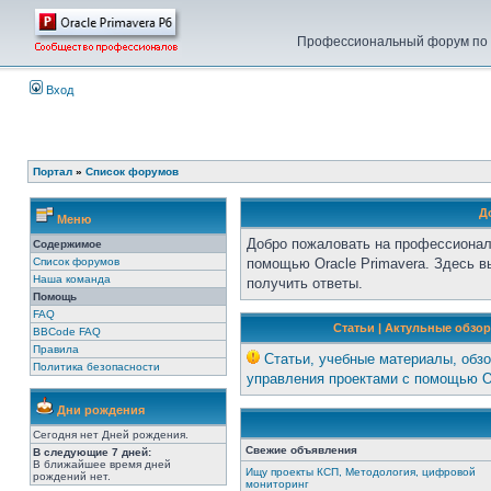
Профессиональный форум по у
Вход
Портал
»
Список форумов
Д
Меню
Добро пожаловать на профессионал
Содержимое
Список форумов
помощью Oracle Primavera. Здесь 
Наша команда
получить ответы.
Помощь
FAQ
Статьи | Актульные обзор
BBCode FAQ
Правила
Статьи, учебные материалы, обзо
Политика безопасности
управления проектами с помощью Or
Дни рождения
Сегодня нет Дней рождения.
Свежие объявления
В следующие 7 дней:
В ближайшее время дней
Ищу проекты КСП, Методология, цифровой
рождений нет.
мониторинг