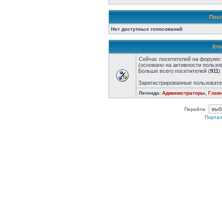
Посл
Нет доступных голосований
Кто
Сейчас посетителей на форуме
(основано на активности пользо
Больше всего посетителей (
911
)
Зарегистрированные пользовате
Легенда:
Администраторы
,
Глав
Перейти:
Портал