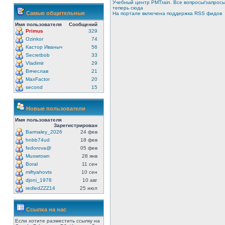
Учебный центр PMTrain. Все вопросы/запрос
теперь сюда
Самые общительные
На портале включена поддержка RSS фидов
Имя пользователя
Сообщений
Primus
329
Ozinkor
74
Кастор Иваныч
56
Secretbob
33
Vladimir
29
Вячеслав
21
MaxFactor
20
second
15
Новые пользователи
Имя пользователя
Зарегистрирован
Barmaley_2026
24 фев
hnbb74ud
18 фев
fedorova@
05 фев
Muxwrown
28 янв
Boral
11 сен
miftyahovts
10 сен
djoni_1978
10 авг
redledZZZ14
25 июл
Ссылка на нас
Если хотите разместить ссылку на