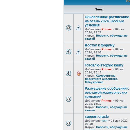
По
Темы
Обновленное расписание
на осень 2024. Особые
условия!
Добавлено
Primus
» 09 сен
2024, 13:29
Форум:
Новости, обсуждение
статей
Доступ к форуму
Добавлено
Primus
» 09 авг
2024, 18:09
Форум:
Новости, обсуждение
статей
Готовлю вторую книгу
Добавлено
Primus
» 08 авг
2024, 15:12
Форум:
Самоучитель
проектного аналитика.
Обсуждение.
Размещение сообщений с
рекламой коммерческих
компаний
Добавлено
Primus
» 09 июн
2024, 15:12
Форум:
Новости, обсуждение
статей
support oracle
Добавлено
tech
» 28 дек 2022,
08:18
Форум:
Новости, обсуждение