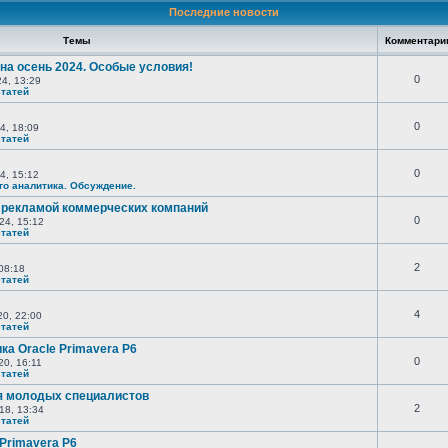
Последние новости
Темы
Комментар
на осень 2024. Особые условия!
0
4, 13:29
статей
0
4, 18:09
статей
0
4, 15:12
го аналитика. Обсуждение.
 рекламой коммерческих компаний
0
24, 15:12
статей
2
08:18
статей
4
20, 22:00
статей
а Oracle Primavera P6
0
0, 16:11
статей
я молодых специалистов
2
18, 13:34
статей
Primavera P6