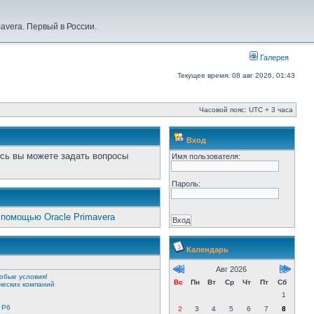
vera. Первый в России.
Галерея
Текущее время: 08 авг 2026, 01:43
Часовой пояс: UTC + 3 часа
Вход
сь вы можете задать вопросы
Имя пользователя:
Пароль:
 помощью Oracle Primavera
Календарь
Авг 2026
обые условия!
Вс
Пн
Вт
Ср
Чт
Пт
Сб
еских компаний
1
 P6
2
3
4
5
6
7
8