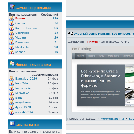
Самые общительные
Имя пользователя
Сообщений
Primus
329
Ozinkor
74
Кастор Иваныч
56
Secretbob
33
Учебный центр PMTrain. Все вопросы/
Vladimir
29
Добавлено :
Primus
» 26 фев 2013, 07:47
Вячеслав
21
MaxFactor
20
second
15
Новые пользователи
Имя пользователя
Зарегистрирован
Barmaley_2026
24 фев
hnbb74ud
18 фев
fedorova@
05 фев
Muxwrown
28 янв
Boral
11 сен
miftyahovts
10 сен
djoni_1978
10 авг
redledZZZ14
25 июл
Просмотры: 111512 •
Комментарии: 2
•
Ко
Ссылка на нас
Если хотите разместить ссылку на