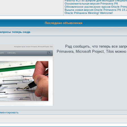
Работа КСП в Газпром для молодых специал
Ознакомительная версия Primavera P6
Обновленное расписание курсов Oracle Prim
Вышла новая версия Oracle Primavera P6 15.
Oracle Primavera Meeting! Welcome!
Последние объявления
запросы теперь сюда
Рад сообщить, что теперь все запр
Primavera, Microsoft Project, Tilos можно [
мментировать