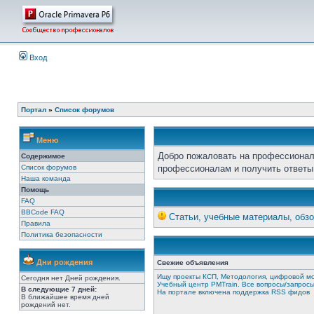
Вход
Портал
»
Список форумов
Меню
Добро пожаловать на профессионал
Содержимое
Список форумов
профессионалам и получить ответы
Наша команда
Помощь
FAQ
BBCode FAQ
Статьи, учебные материалы, обзо
Правила
Политика безопасности
Дни рождения
Свежие объявления
Ищу проекты КСП, Методология, цифровой м
Сегодня нет Дней рождения.
Учебный центр PMTrain. Все вопросы/запрос
В следующие 7 дней:
На портале включена поддержка RSS фидов
В ближайшее время дней
рождений нет.