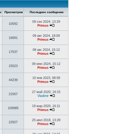
ии
Просмотров
Последнее сообщение
09 сен 2024, 13:29
10592
Primus
09 авг 2024, 18:09
16691
Primus
08 авг 2024, 15:12
17537
Primus
09 июн 2024, 15:12
15523
Primus
10 янв 2023, 08:58
44239
Primus
27 май 2020, 19:15
21567
Vladimir
19 мар 2020, 16:11
109985
Primus
25 июл 2018, 13:28
22927
Primus