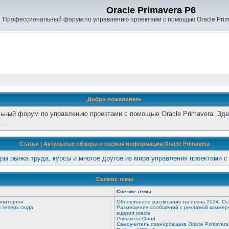
Oracle Primavera P6
Профессиональный форум по управлению проектами с помощью Oracle Prima
Добро пожаловать
ьный форум по управлению проектами с помощью Oracle Primavera. Зде
.
Статьи | Актульные обзоры и свежая информация Oracle Primavera
ры рынка труда, курсы и многое другое из мира управления проектами с
Свежие темы
Свежие темы
ониторинг
Обновленное расписание на осень 2024. Ос
ы теперь сюда
Размещение сообщений с рекламой коммерч
support oracle
Primavera Cloud
Самоучитель планировщика Oracle Primavera