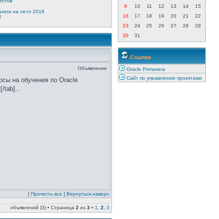
истов
9
10
11
12
13
14
15
avera на лето 2016
16
17
18
19
20
21
22
2
23
24
25
26
27
28
29
30
31
Ссылки
Объявление
Oracle Primavera
Сайт по управлению проектами
осы на обучения по Oracle
/tab]...
[
Прочесть все
]
Вернуться наверх
объявлений (3) • Страница
2
из
3
•
1
,
2
,
3