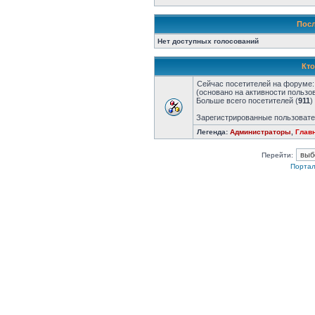
Посл
Нет доступных голосований
Кто
Сейчас посетителей на форуме
(основано на активности пользо
Больше всего посетителей (
911
)
Зарегистрированные пользовате
Легенда:
Администраторы
,
Глав
Перейти:
Портал