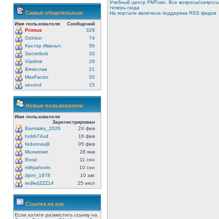
Учебный центр PMTrain. Все вопросы/запрос
теперь сюда
Самые общительные
На портале включена поддержка RSS фидов
Имя пользователя
Сообщений
Primus
329
Ozinkor
74
Кастор Иваныч
56
Secretbob
33
Vladimir
29
Вячеслав
21
MaxFactor
20
second
15
Новые пользователи
Имя пользователя
Зарегистрирован
Barmaley_2026
24 фев
hnbb74ud
18 фев
fedorova@
05 фев
Muxwrown
28 янв
Boral
11 сен
miftyahovts
10 сен
djoni_1978
10 авг
redledZZZ14
25 июл
Ссылка на нас
Если хотите разместить ссылку на