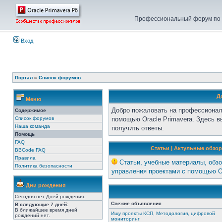
Профессиональный форум по у
Вход
Портал
»
Список форумов
Д
Меню
Добро пожаловать на профессионал
Содержимое
Список форумов
помощью Oracle Primavera. Здесь 
Наша команда
получить ответы.
Помощь
FAQ
Статьи | Актульные обзор
BBCode FAQ
Правила
Статьи, учебные материалы, обзо
Политика безопасности
управления проектами с помощью Or
Дни рождения
Сегодня нет Дней рождения.
Свежие объявления
В следующие 7 дней:
В ближайшее время дней
Ищу проекты КСП, Методология, цифровой
рождений нет.
мониторинг