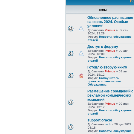
По
Темы
Обновленное расписание
на осень 2024. Особые
условия!
Добавлено
Primus
» 09 сен
2024, 13:29
Форум:
Новости, обсуждение
статей
Доступ к форуму
Добавлено
Primus
» 09 авг
2024, 18:09
Форум:
Новости, обсуждение
статей
Готовлю вторую книгу
Добавлено
Primus
» 08 авг
2024, 15:12
Форум:
Самоучитель
проектного аналитика.
Обсуждение.
Размещение сообщений с
рекламой коммерческих
компаний
Добавлено
Primus
» 09 июн
2024, 15:12
Форум:
Новости, обсуждение
статей
support oracle
Добавлено
tech
» 28 дек 2022,
08:18
Форум:
Новости, обсуждение