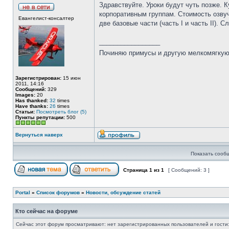
Здравствуйте. Уроки будут чуть позже. 
корпоративным группам. Стоимость озвуч
Евангелист-консалтер
две базовые части (часть I и часть II). 
_________________
Починяю примусы и другую мелкомягку
Зарегистрирован:
15 июн
2011, 14:16
Сообщений:
329
Images:
20
Has thanked:
32
times
Have thanks:
26
times
Статьи:
Посмотреть блог (5)
Пункты репутации:
500
Вернуться наверх
Показать сооб
Страница
1
из
1
[ Сообщений: 3 ]
Portal
»
Список форумов
»
Новости, обсуждение статей
Кто сейчас на форуме
Сейчас этот форум просматривают: нет зарегистрированных пользователей и гости: