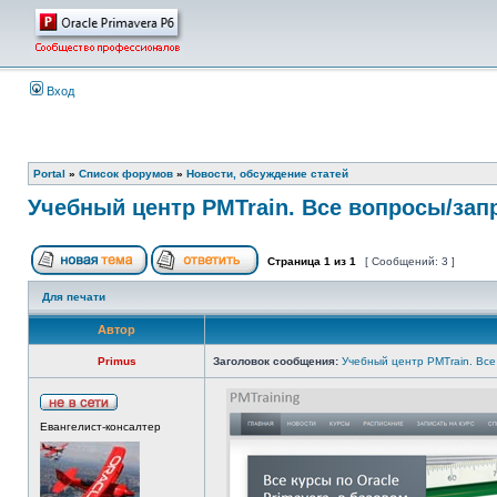
Вход
Portal
»
Список форумов
»
Новости, обсуждение статей
Учебный центр PMTrain. Все вопросы/зап
Страница
1
из
1
[ Сообщений: 3 ]
Для печати
Автор
Primus
Заголовок сообщения:
Учебный центр PMTrain. Все
Евангелист-консалтер