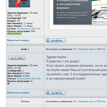
Зарегистрирован:
15 июн
2011, 14:16
Сообщений:
329
Images:
20
Has thanked:
32
times
Have thanks:
26
times
Статьи:
Посмотреть блог (5)
Пункты репутации:
500
Вернуться наверх
mudr_i
Заголовок сообщения:
Re: Учебный центр PMTrain.
Здравствуйте
Я работал с ms project
Хочу начать освоение primavera, но не з
Зарегистрирован:
22 июн
2013, 21:19
на ютубе нашел Ваш вступительный ролик
Сообщений:
1
Has thanked:
0 time
на pmtrain у вас 3 последовательных кур
Have thanks:
0 time
я не корпоративный клиент
Статьи:
Посмотреть блог (0)
Пункты репутации:
0
Вернуться наверх
Primus
Заголовок сообщения:
Re: Учебный центр PMTrain.