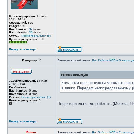
Зарегистрирован:
15 июн
2011, 14:16
Сообщений:
329
Images:
20
Has thanked:
32
times
Have thanks:
26
times
Статьи:
Посмотреть блог (5)
Пункты репутации:
500
Вернуться наверх
Владимир_К
Заголовок сообщения:
Re: Работа КСП в Газпром 
Primus писал(а):
Зарегистрирован:
14 мар
Коллегам срочно нужны молодые спецы 
2018, 11:46
Сообщений:
3
в личку. Передам непосредственному 
Has thanked:
0 time
Have thanks:
0 time
Статьи:
Посмотреть блог (0)
Пункты репутации:
0
Территориально где работать (Москва, Пит
Вернуться наверх
Primus
Заголовок сообщения:
Re: Работа КСП в Газпром 