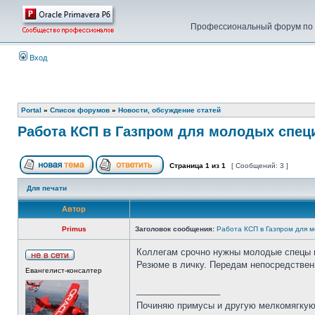
Профессиональный форум по у
Вход
Portal
»
Список форумов
»
Новости, обсуждение статей
Работа КСП в Газпром для молодых спец
Страница
1
из
1
[ Сообщений: 3 ]
Для печати
Автор
Primus
Заголовок сообщения:
Работа КСП в Газпром для 
Коллегам срочно нужны молодые спецы п
Резюме в личку. Передам непосредстве
Евангелист-консалтер
_________________
Починяю примусы и другую мелкомягку