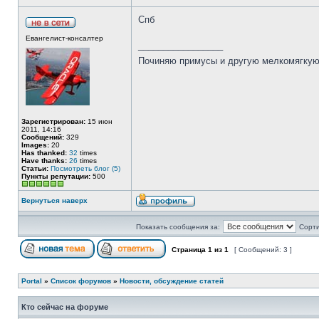
Спб
Евангелист-консалтер
_________________
Починяю примусы и другую мелкомягку
Зарегистрирован:
15 июн
2011, 14:16
Сообщений:
329
Images:
20
Has thanked:
32
times
Have thanks:
26
times
Статьи:
Посмотреть блог (5)
Пункты репутации:
500
Вернуться наверх
Показать сообщения за:
Сорти
Страница
1
из
1
[ Сообщений: 3 ]
Portal
»
Список форумов
»
Новости, обсуждение статей
Кто сейчас на форуме