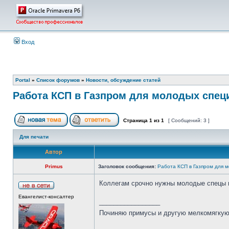
Вход
Portal
»
Список форумов
»
Новости, обсуждение статей
Работа КСП в Газпром для молодых спец
Страница
1
из
1
[ Сообщений: 3 ]
Для печати
Автор
Primus
Заголовок сообщения:
Работа КСП в Газпром для 
Коллегам срочно нужны молодые спецы п
Евангелист-консалтер
_________________
Починяю примусы и другую мелкомягку