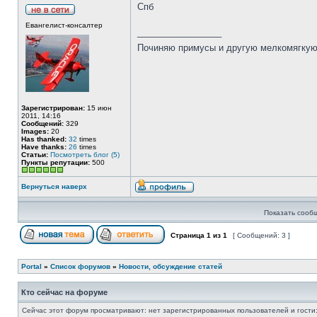
Спб
Евангелист-консалтер
_________________
Починяю примусы и другую мелкомягку
Зарегистрирован:
15 июн
2011, 14:16
Сообщений:
329
Images:
20
Has thanked:
32
times
Have thanks:
26
times
Статьи:
Посмотреть блог (5)
Пункты репутации:
500
Вернуться наверх
Показать сооб
Страница
1
из
1
[ Сообщений: 3 ]
Portal
»
Список форумов
»
Новости, обсуждение статей
Кто сейчас на форуме
Сейчас этот форум просматривают: нет зарегистрированных пользователей и гости: