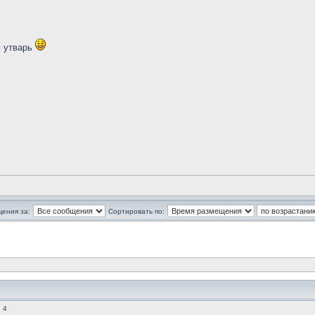
ю утварь
щения за:
Сортировать по:
 4