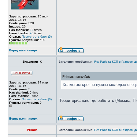
Зарегистрирован:
15 июн
2011, 14:16
Сообщений:
329
Images:
20
Has thanked:
32
times
Have thanks:
26
times
Статьи:
Посмотреть блог (5)
Пункты репутации:
500
Вернуться наверх
Владимир_К
Заголовок сообщения:
Re: Работа КСП в Газпром 
Primus писал(а):
Зарегистрирован:
14 мар
Коллегам срочно нужны молодые спецы
2018, 11:46
Сообщений:
3
Has thanked:
0 time
Have thanks:
0 time
Статьи:
Посмотреть блог (0)
Территориально где работать (Москва, Пит
Пункты репутации:
0
Вернуться наверх
Primus
Заголовок сообщения:
Re: Работа КСП в Газпром 