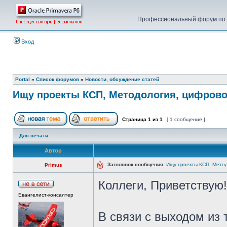
Профессиональный форум по у
Вход
Portal
»
Список форумов
»
Новости, обсуждение статей
Ищу проекты КСП, Методология, цифрово
Страница
1
из
1
[ 1 сообщение ]
Для печати
Автор
Заголовок сообщения:
Ищу проекты КСП, Мето
Primus
Коллеги, Приветствую!
Евангелист-консалтер
В связи с выходом из 