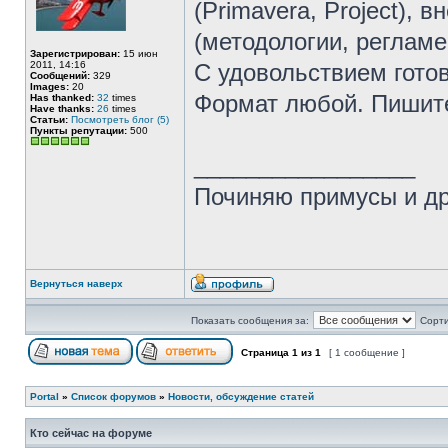
(Primavera, Project),
(методологии, регламе
Зарегистрирован:
15 июн
2011, 14:16
С удовольствием готов
Сообщений:
329
Images:
20
Формат любой. Пишите
Has thanked:
32
times
Have thanks:
26
times
Статьи:
Посмотреть блог (5)
Пункты репутации:
500
_________________
Починяю примусы и д
Вернуться наверх
Показать сообщения за:
Сорти
Страница
1
из
1
[ 1 сообщение ]
Portal
»
Список форумов
»
Новости, обсуждение статей
Кто сейчас на форуме